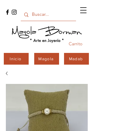
Carrito
Inicio
Magola
Madab