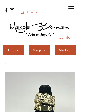
Carrito
Inicio
Magola
Madab