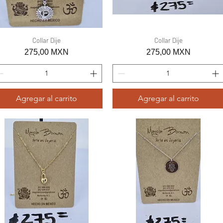
Vista rápida
Collar Dije
Vista rápida
Collar Dije
Precio
Precio
275,00 MXN
275,00 MXN
Agregar al carrito
Agregar al carrito