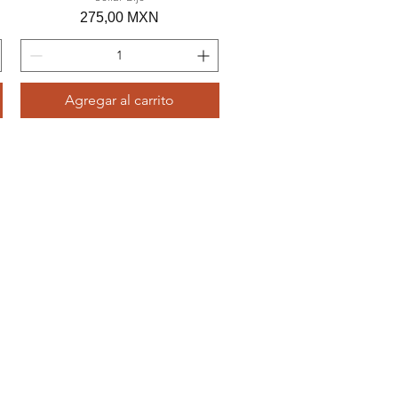
Precio
275,00 MXN
Agregar al carrito