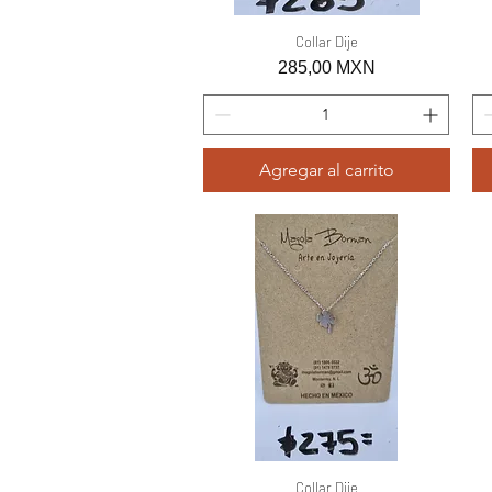
Vista rápida
Collar Dije
Precio
285,00 MXN
Agregar al carrito
Vista rápida
Collar Dije