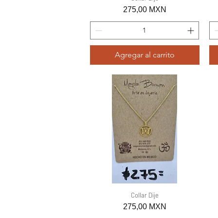
Precio
275,00 MXN
Agregar al carrito
Vista rápida
Collar Dije
Precio
275,00 MXN