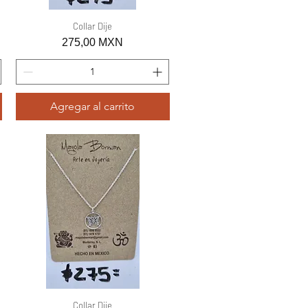
Vista rápida
Collar Dije
Precio
275,00 MXN
Agregar al carrito
Vista rápida
Collar Dije