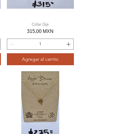
Vista rápida
Collar Dije
Precio
315,00 MXN
Agregar al carrito