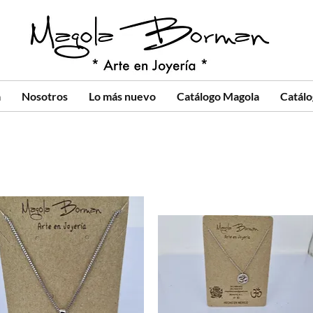
a
Nosotros
Lo más nuevo
Catálogo Magola
Catál