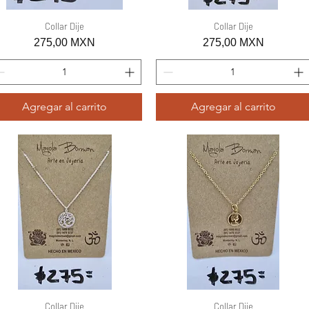
Vista rápida
Collar Dije
Vista rápida
Collar Dije
Precio
Precio
275,00 MXN
275,00 MXN
Agregar al carrito
Agregar al carrito
Vista rápida
Collar Dije
Vista rápida
Collar Dije