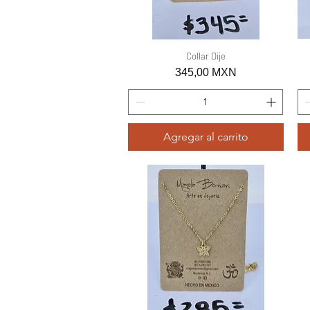
Vista rápida
Collar Dije
Precio
345,00 MXN
Agregar al carrito