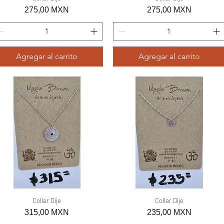
Precio
Precio
275,00 MXN
275,00 MXN
Agregar al carrito
Agregar al carrito
Vista rápida
Collar Dije
Vista rápida
Collar Dije
Precio
Precio
315,00 MXN
235,00 MXN