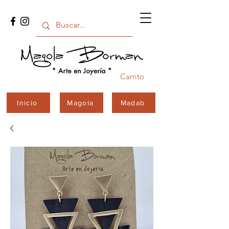
Carrito
Inicio
Magola
Madab