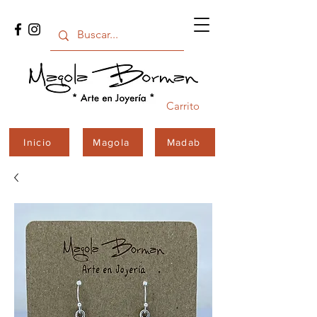
Carrito
Inicio
Magola
Madab