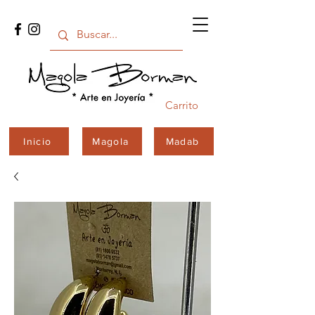
Carrito
Inicio
Magola
Madab