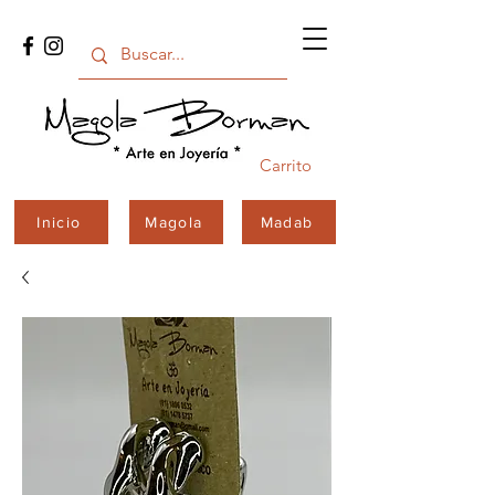
Carrito
Inicio
Magola
Madab