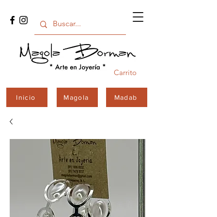
Carrito
Inicio
Magola
Madab