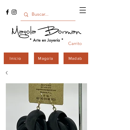
Carrito
Inicio
Magola
Madab