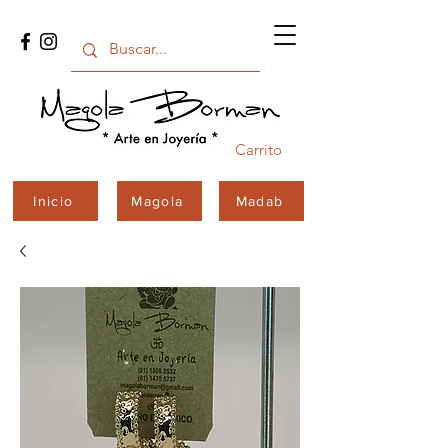
Carrito
Inicio
Magola
Madab