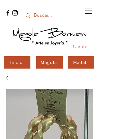
Carrito
Inicio
Magola
Madab