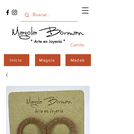
Carrito
Inicio
Magola
Madab