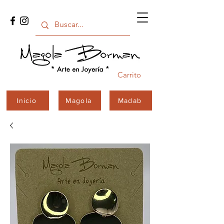
Carrito
Inicio
Magola
Madab