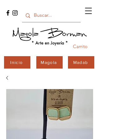
Carrito
Inicio
Magola
Madab