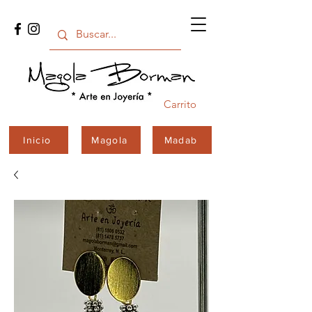
Carrito
Inicio
Magola
Madab