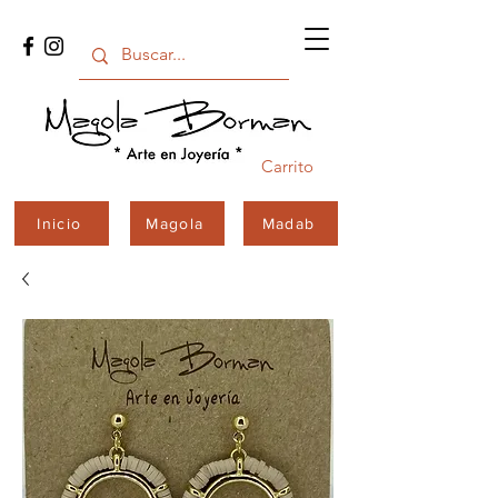
Carrito
Inicio
Magola
Madab