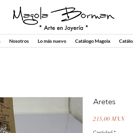
a
Nosotros
Lo más nuevo
Catálogo Magola
Catál
Aretes
Pre
215,00 MXN
Cantidad
*