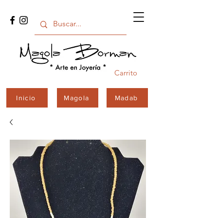
Carrito
Inicio
Magola
Madab