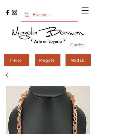
Carrito
Inicio
Magola
Madab