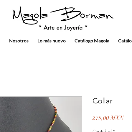
a
Nosotros
Lo más nuevo
Catálogo Magola
Catál
Collar
Pre
275,00 MXN
Cantidad
*