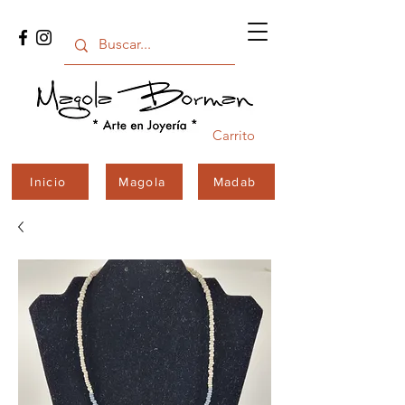
Carrito
Inicio
Magola
Madab