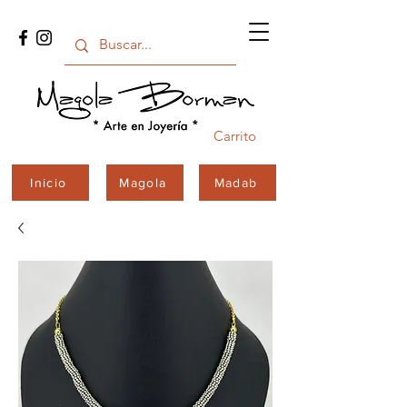
Carrito
Inicio
Magola
Madab