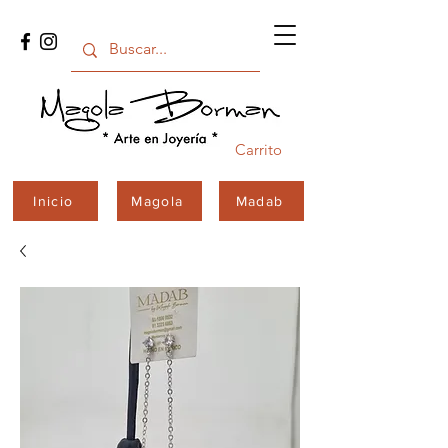
Carrito
Inicio
Magola
Madab