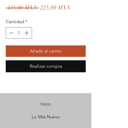
Precio
Precio
 415,00 MXN 
225,00 MXN
de
Cantidad
*
oferta
Añadir al carrito
Realizar compra
Inicio
Lo Más Nuevo