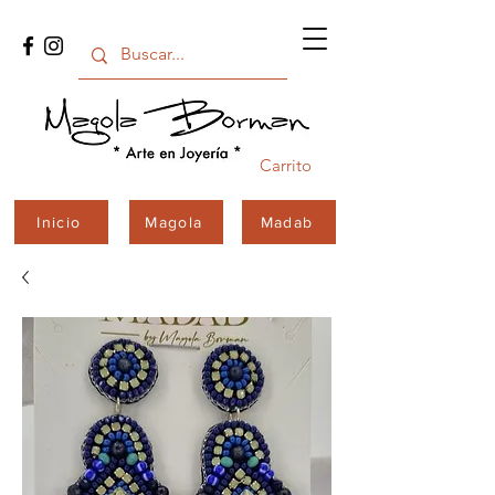
Carrito
Inicio
Magola
Madab