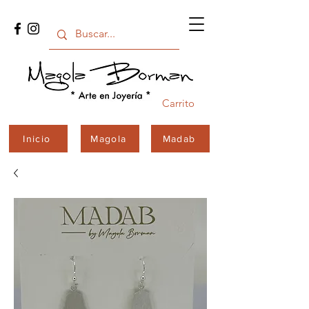
Carrito
Inicio
Magola
Madab