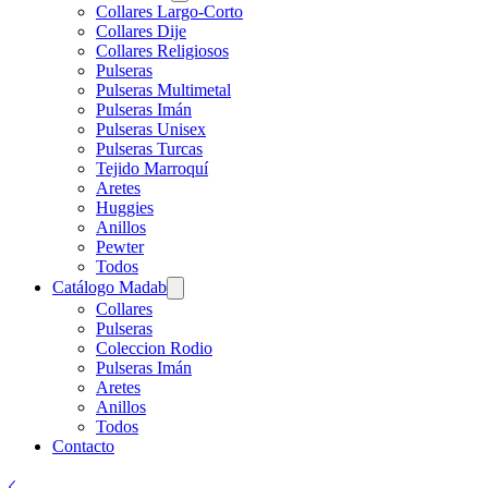
Collares Largo-Corto
Collares Dije
Collares Religiosos
Pulseras
Pulseras Multimetal
Pulseras Imán
Pulseras Unisex
Pulseras Turcas
Tejido Marroquí
Aretes
Huggies
Anillos
Pewter
Todos
Catálogo Madab
Collares
Pulseras
Coleccion Rodio
Pulseras Imán
Aretes
Anillos
Todos
Contacto