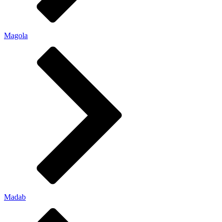
Magola
Madab