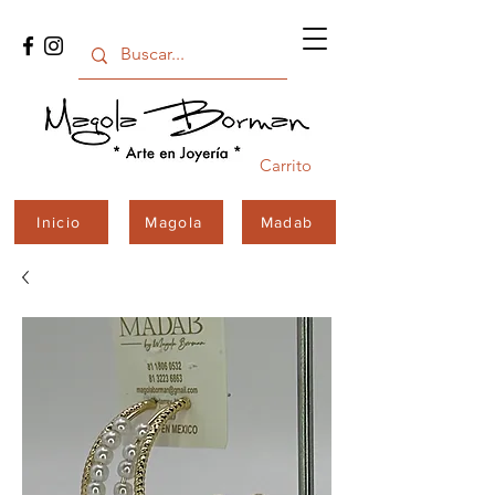
Carrito
Inicio
Magola
Madab