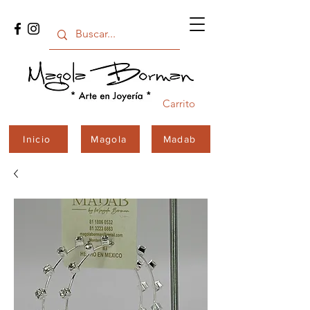
Carrito
Inicio
Magola
Madab