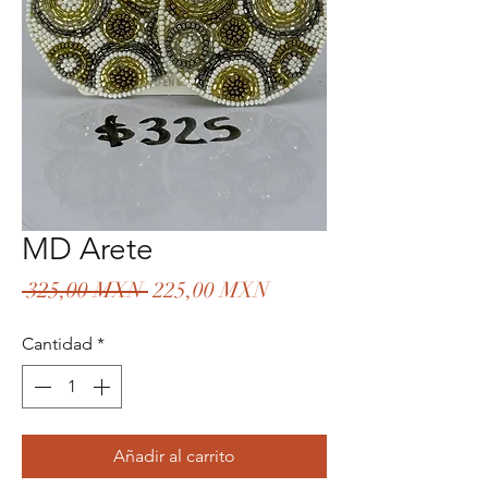
MD Arete
Precio
Precio
 325,00 MXN 
225,00 MXN
de
Cantidad
*
oferta
Añadir al carrito