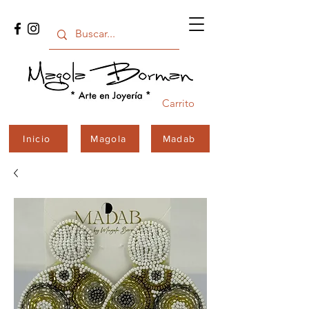
Carrito
Inicio
Magola
Madab