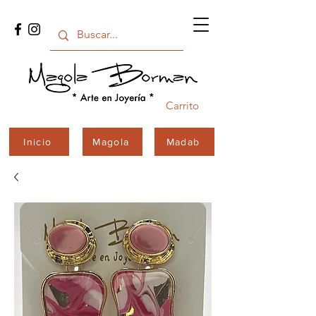
Carrito
Inicio
Magola
Madab