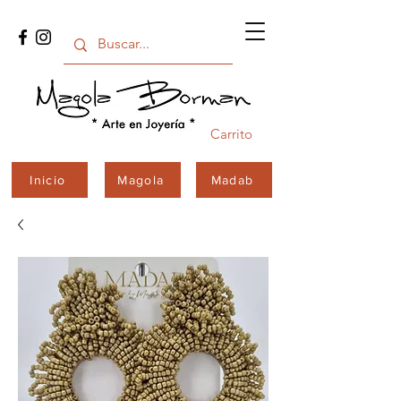
Carrito
Inicio
Magola
Madab