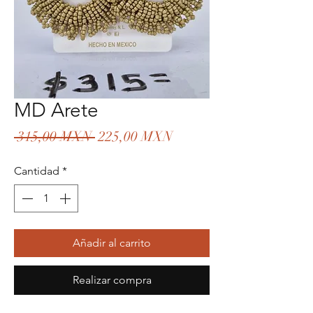
MD Arete
Precio
Precio
 315,00 MXN 
225,00 MXN
de
Cantidad
*
oferta
Añadir al carrito
Realizar compra