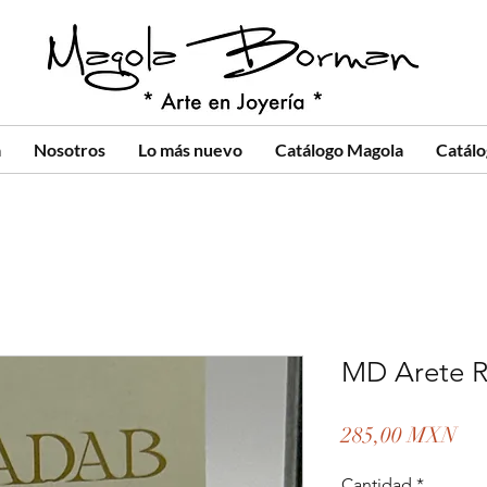
a
Nosotros
Lo más nuevo
Catálogo Magola
Catál
MD Arete R
Pre
285,00 MXN
Cantidad
*