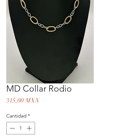
MD Collar Rodio
Precio
315,00 MXN
Cantidad
*