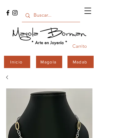
Carrito
Inicio
Magola
Madab