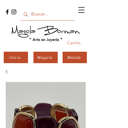
Carrito
Inicio
Magola
Madab