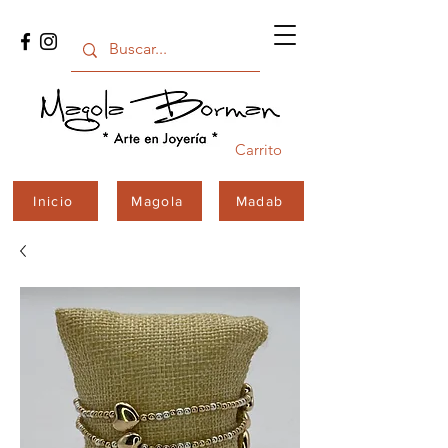
Carrito
Inicio
Magola
Madab