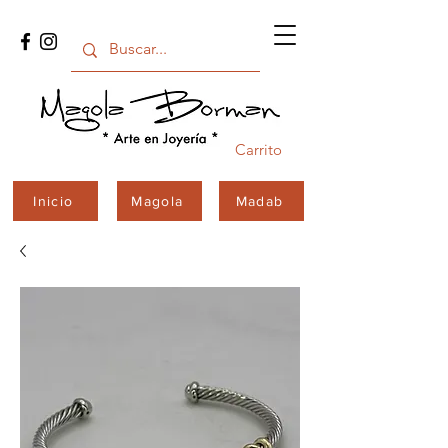
Carrito
Inicio
Magola
Madab