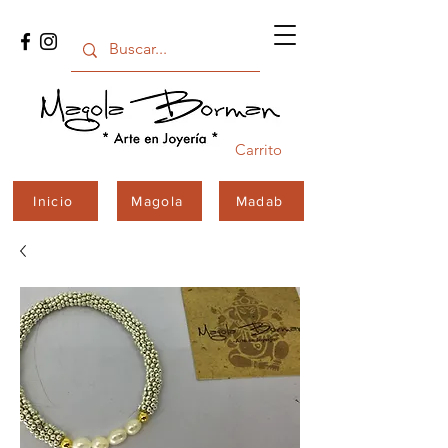
Carrito
Inicio
Magola
Madab