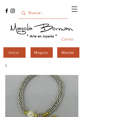
Carrito
Inicio
Magola
Madab