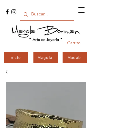
Carrito
Inicio
Magola
Madab