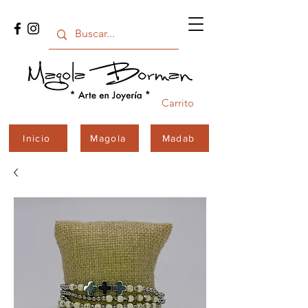
Carrito
Inicio
Magola
Madab