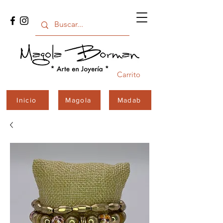
Carrito
Inicio
Magola
Madab