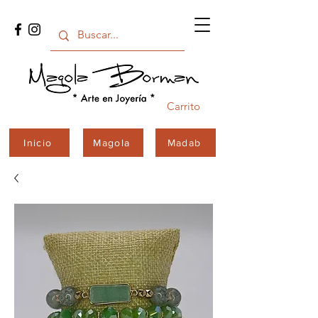
Carrito
Inicio
Magola
Madab