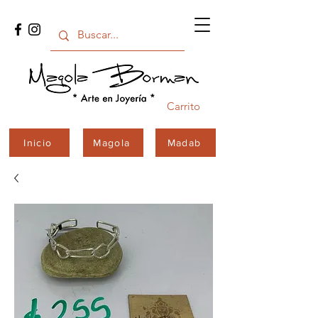
Carrito
Inicio
Magola
Madab