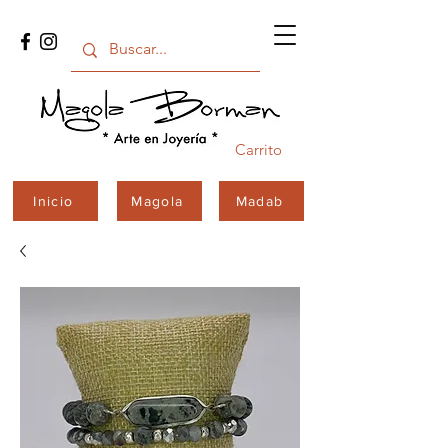
Carrito
Inicio
Magola
Madab