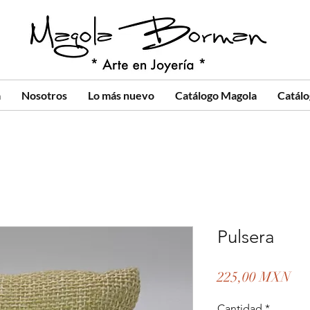
a
Nosotros
Lo más nuevo
Catálogo Magola
Catál
Pulsera
Pre
225,00 MXN
Cantidad
*