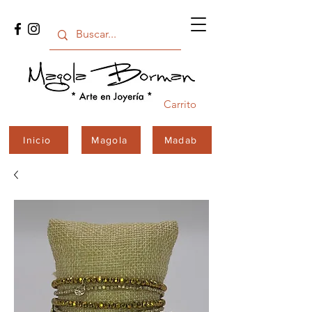
Carrito
Inicio
Magola
Madab