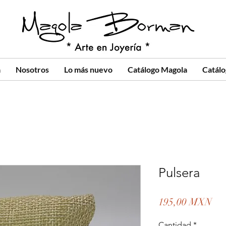
a
Nosotros
Lo más nuevo
Catálogo Magola
Catál
Pulsera
Pre
195,00 MXN
Cantidad
*