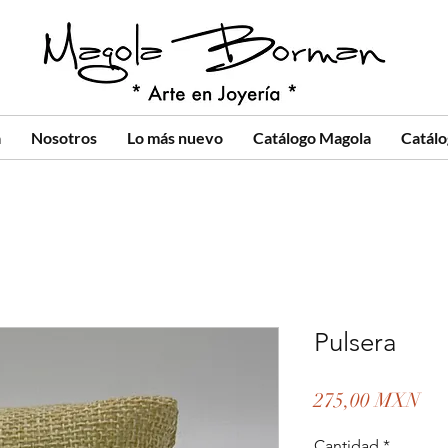
a
Nosotros
Lo más nuevo
Catálogo Magola
Catál
Pulsera
Pre
275,00 MXN
Cantidad
*