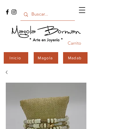
Carrito
Inicio
Magola
Madab