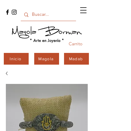
Carrito
Inicio
Magola
Madab